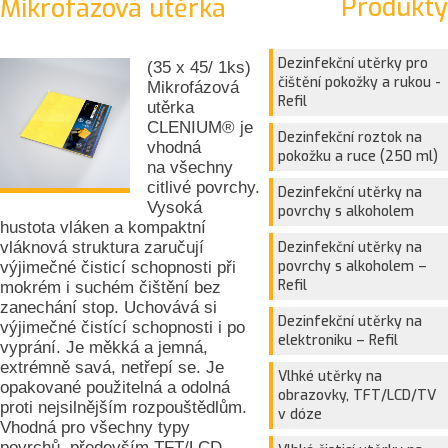
Produkty
Mikrofázová utěrka
Dezinfekční utěrky pro
(35 x 45/ 1ks)
čištění pokožky a rukou -
Mikrofázová
Refil
utěrka
CLENIUM® je
Dezinfekční roztok na
vhodná
pokožku a ruce (250 ml)
na všechny
citlivé povrchy.
Dezinfekční utěrky na
Vysoká
povrchy s alkoholem
hustota vláken a kompaktní
vláknová struktura zaručují
Dezinfekční utěrky na
povrchy s alkoholem –
výjimečné čisticí schopnosti při
Refil
mokrém i suchém čištění bez
zanechání stop. Uchovává si
Dezinfekční utěrky na
výjimečné čistící schopnosti i po
elektroniku – Refil
vyprání. Je měkká a jemná,
extrémně savá, netřepí se. Je
Vlhké utěrky na
opakované použitelná a odolná
obrazovky, TFT/LCD/TV
proti nejsilnějším rozpouštědlům.
v dóze
Vhodná pro všechny typy
povrchů, především TFT/LCD