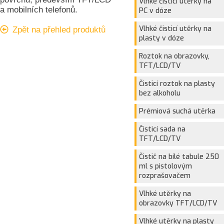
Vlhké čisticí utěrky na
a mobilních telefonů.
PC v dóze
Vlhké čisticí utěrky na
Zpět na přehled produktů
plasty v dóze
Roztok na obrazovky,
TFT/LCD/TV
Čisticí roztok na plasty
bez alkoholu
Prémiová suchá utěrka
Čisticí sada na
TFT/LCD/TV
Čistič na bílé tabule 250
ml s pistolovým
rozprašovačem
Vlhké utěrky na
obrazovky TFT/LCD/TV
Vlhké utěrky na plasty