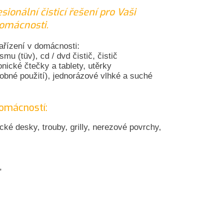
ionální čisticí řešení pro Vaši
domácnosti.
zařízení v domácnosti:
mu (tüv), cd / dvd čistič, čistič
onické čtečky a tablety, utěrky
obné použití), jednorázové vlhké a suché
domácností:
cké desky, trouby, grilly, nerezové povrchy,
,