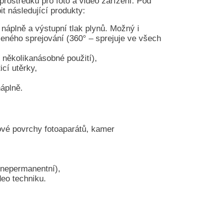
prostředků pro foto a video zařízení. Pod
t následující produkty:
náplně a výstupní tlak plynů. Možný i
eného sprejování (360° – sprejuje ve všech
 několikanásobné použití),
cí utěrky,
náplně.
ové povrchy fotoaparátů, kamer
, nepermanentní),
deo techniku.