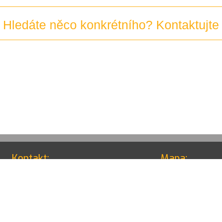
Hledáte něco konkrétního? Kontaktujte
Kontakt:
Mapa:
+420 313 513 961
office@dwipes-international.cz