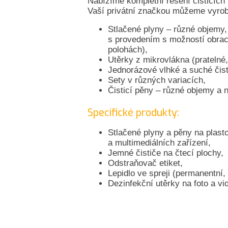
Nabízíme kompletní řešení čisticích 
Vaší privátní značkou můžeme vyrobi
Stlačené plyny – různé objemy, 
s provedením s možností obrac
polohách),
Utěrky z mikrovlákna (pratelné,
Jednorázové vlhké a suché čisti
Sety v různých variacích,
Čisticí pěny – různé objemy a 
Specifické produkty:
Stlačené plyny a pěny na plast
a multimediálních zařízení,
Jemné čističe na čtecí plochy,
Odstraňovač etiket,
Lepidlo ve spreji (permanentní
Dezinfekční utěrky na foto a vi