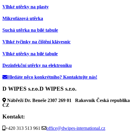
Vlhké utěrky na plasty
Mikrofázová utěrka
Suchá utěrka na bílé tabule
Vlhké tyčinky na čištění klávesnic
Vlhké utěrky na bílé tabule
Dezinfekční utěrky na elektroniku
Hledáte něco konkrétního? Kontaktujte nás!
D WIPES s.r.o.
D WIPES s.r.o.
Nábřeží Dr. Beneše 2307
269 01
Rakovník
Česká republika
CZ
Kontakt:
+420 313 513 961
office@dwipes-international.cz