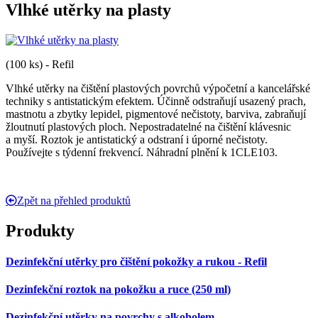
Vlhké utěrky na plasty
(100 ks) - Refil
Vlhké utěrky na čištění plastových povrchů výpočetní a kancelářské
techniky s antistatickým efektem. Účinně odstraňují usazený prach,
mastnotu a zbytky lepidel, pigmentové nečistoty, barviva, zabraňují
žloutnutí plastových ploch. Nepostradatelné na čištění klávesnic
a myší. Roztok je antistatický a odstraní i úporné nečistoty.
Používejte s týdenní frekvencí. Náhradní plnění k 1CLE103.
Zpět na přehled produktů
Produkty
Dezinfekční utěrky pro čištění pokožky a rukou - Refil
Dezinfekční roztok na pokožku a ruce (250 ml)
Dezinfekční utěrky na povrchy s alkoholem